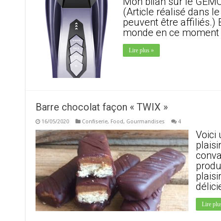
Mon bilan sur le GEMO 
(Article réalisé dans l
peuvent être affiliés.)
monde en ce moment :
Lire plus »
Barre chocolat façon « TWIX »
16/05/2020
Confiserie
,
Food
,
Gourmandises
4
Voici 
plais
conva
produ
plais
délic
Lire plu