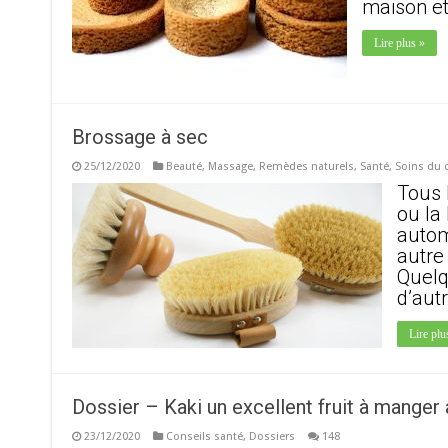
maison et
Lire plus »
Brossage à sec
25/12/2020
Beauté
,
Massage
,
Remèdes naturels
,
Santé
,
Soins du 
Tous 
ou la
autom
autre
Quelq
d’aut
Lire plu
Dossier – Kaki un excellent fruit à manger
23/12/2020
Conseils santé
,
Dossiers
148