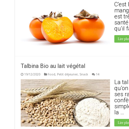
C’est 
mange
est t
santé
qu’il
Lire plu
Talbina Bio au lait végétal
19/12/2020
Food
,
Petit déjeuner
,
Snack
14
La ta
qu’on
ses r
confè
simpl
la …
Lire plu