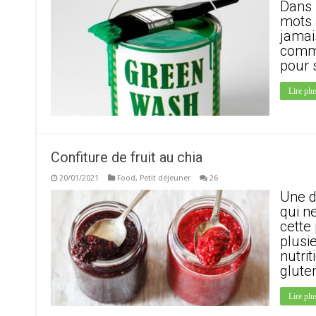
Dans 
mots 
jamais
commu
pour 
Lire plu
Confiture de fruit au chia
20/01/2021
Food
,
Petit déjeuner
26
Une d
qui n
cette
plusi
nutri
glute
Lire plu