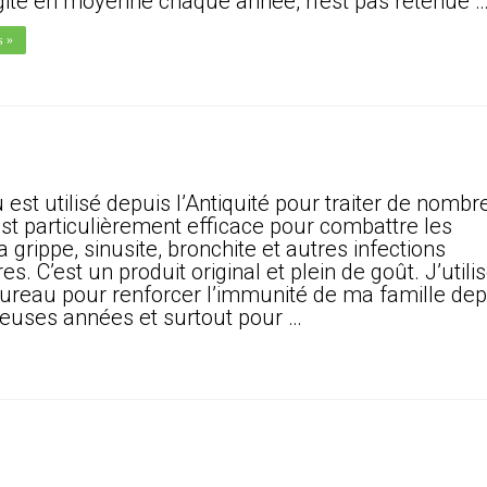
gite en moyenne chaque année, n’est pas retenue 
s »
 est utilisé depuis l’Antiquité pour traiter de nomb
est particulièrement efficace pour combattre les
 grippe, sinusite, bronchite et autres infections
res. C’est un produit original et plein de goût. J’utili
sureau pour renforcer l’immunité de ma famille dep
euses années et surtout pour …