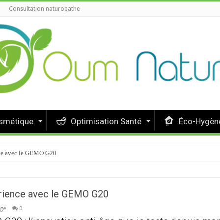
Consultation naturopathe
osmétique
Optimisation Santé
Éco-Hygène
nce avec le GEMO G20
érience avec le GEMO G20
age
0