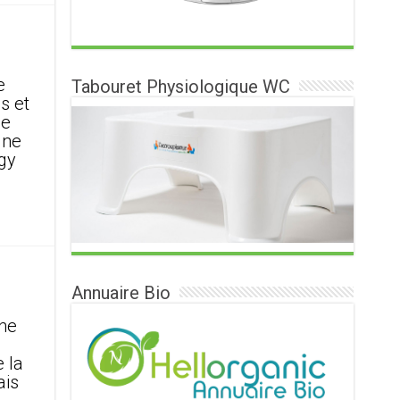
e
Tabouret Physiologique WC
s et
ne
une
gy
Annuaire Bio
che
e
 la
ais