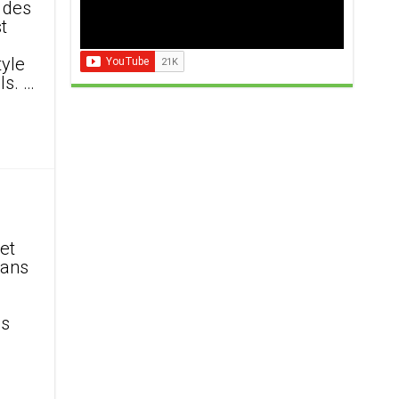
 des
t
tyle
ls. …
et
dans
ns