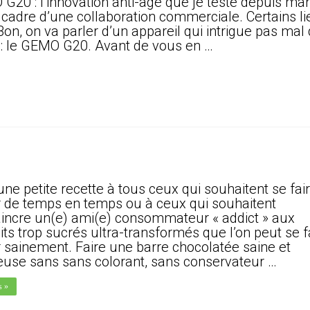
G20 : l’innovation anti-âge que je teste depuis ma
e cadre d’une collaboration commerciale. Certains l
 Bon, on va parler d’un appareil qui intrigue pas mal
 le GEMO G20. Avant de vous en …
une petite recette à tous ceux qui souhaitent se fai
ir de temps en temps ou à ceux qui souhaitent
incre un(e) ami(e) consommateur « addict » aux
its trop sucrés ultra-transformés que l’on peut se f
ir sainement. Faire une barre chocolatée saine et
ieuse sans sans colorant, sans conservateur …
s »