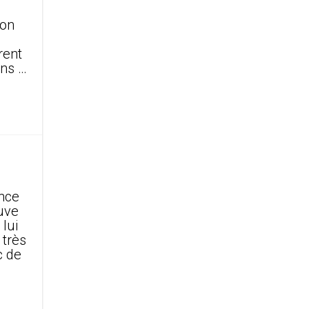
son
rent
ons …
ance
ouve
lui
 très
c de