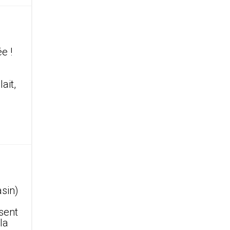
e !
ait,
asin)
sent
la