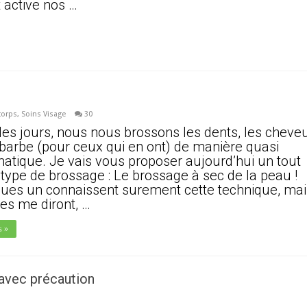
 active nos …
corps
,
Soins Visage
30
les jours, nous nous brossons les dents, les cheve
 barbe (pour ceux qui en ont) de manière quasi
atique. Je vais vous proposer aujourd’hui un tout
 type de brossage : Le brossage à sec de la peau !
ues un connaissent surement cette technique, mai
res me diront, …
s »
 avec précaution