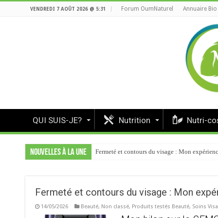
Forum OumNaturel
Annuaire Bio
VENDREDI 7 AOÛT 2026 @ 5:31
QUI SUIS-JE?
Nutrition
Nutri-c
Nouvelles à la une
Fermeté et contours du visage : Mon expérie
Fermeté et contours du visage : Mon exp
14/05/2026
Beauté
,
Non classé
,
Produits testés Beauté
,
Soins Vis