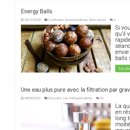
Energy Balls
30/12/2018
Confiserie
,
Gourmandises
,
Non classé
5
Si vo
qu’il 
rapide
séanc
envie
balls
Lire plu
Une eau plus pure avec la filtration par gra
08/04/2023
Dossiers
,
Les indispensables
25
La qu
en ré
long 
moiti