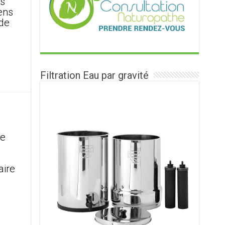
rs
iens
 de
Filtration Eau par gravité
re
aire