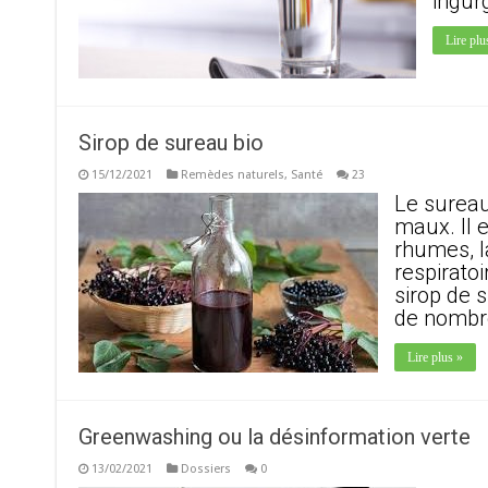
ingur
Lire plu
Sirop de sureau bio
15/12/2021
Remèdes naturels
,
Santé
23
Le sureau
maux. Il 
rhumes, la
respiratoi
sirop de 
de nombr
Lire plus »
Greenwashing ou la désinformation verte
13/02/2021
Dossiers
0