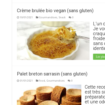
Crème brulée bio vegan (sans gluten)
10/01/2021
Gourmandises
,
Snack
0
L’un 
Je vo
craqu
froide
sans 
ident
Lire plu
Palet breton sarrasin (sans gluten)
01/01/2021
Food
,
Gourmandises
0
Cette rece
est très 
préparati
et une od