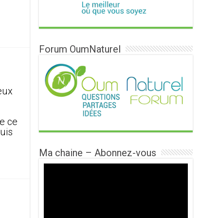
…
Forum OumNaturel
reux
se ce
uis
Ma chaine – Abonnez-vous