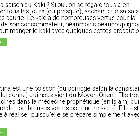
la saison du Kaki ? Si oui, on se régale tous à en
r tous les jours (ou presque), sachant que sa sai
rès courte. Le kaki a de nombreuses vertus pour la
 de son consommateur, néanmoins beaucoup igno
 faut manger le kaki avec quelques petites précauti
s »
lbina est une boisson (ou porridge selon la consist
 lui donne) qui nous vient du Moyen-Orient. Elle tr
acines dans la médecine prophétique (en Islam) qui 
re de nombreuses vertus pour notre santé. Elle est
e à réaliser puisqu’elle se prépare simplement ave
s »