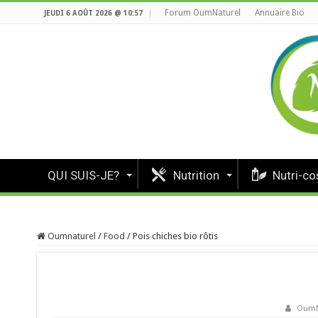
Forum OumNaturel
Annuaire Bio
JEUDI 6 AOÛT 2026 @ 10:57
QUI SUIS-JE?
Nutrition
Nutri-c
Oumnaturel
/
Food
/
Pois chiches bio rôtis
OumN