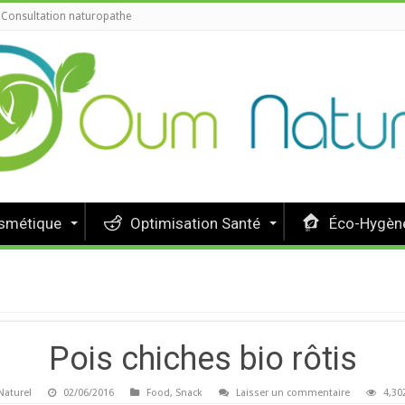
Consultation naturopathe
osmétique
Optimisation Santé
Éco-Hygène
Pois chiches bio rôtis
aturel
02/06/2016
Food
,
Snack
Laisser un commentaire
4,30