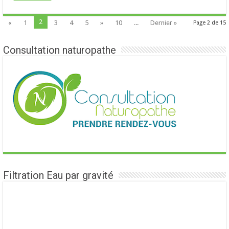
2
«
1
3
4
5
»
10
...
Dernier »
Page 2 de 15
Consultation naturopathe
Filtration Eau par gravité