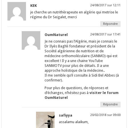
KEK
24/08/2017 sur 12:11
je cherche un nutrithèrapeute en algèrie qui metrise le
régime du Dr Seigalet, merci
Répondre
OumNaturel
24/08/2017 sur 17:41
Je ne connais pas l’Algérie, mais je connais le
Dr Ilyès Baghli fondateur et président de la
Société algérienne de nutrition et de
médecine orthomoléculaire (SANMO) qui est
excellent ! Il y a une chaine YouTube
SANMOTV pour plus de détails. Il a une
approche holistique de la médecine..
Il me semble qu’il consulte à Sidi Bel Abbes (à
confirmer).
Pour plus de questions, de réponses et
d’échanges, n’hésitez pas à
visiter le forum
OumNaturel
Répondre
safiyya
20/02/2018 sur 09:00
assalamu alaikum,