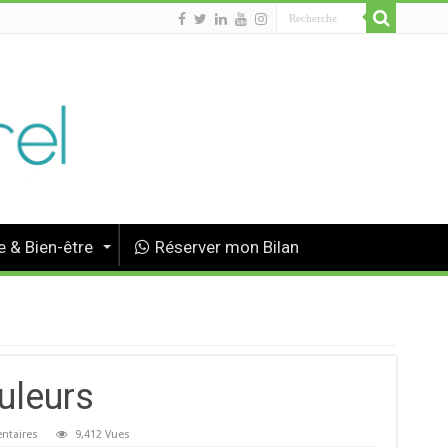
 & Bien-être
Réserver mon Bilan
uleurs
ntaires
9,412 Vues