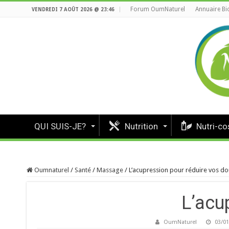
Forum OumNaturel
Annuaire Bi
VENDREDI 7 AOÛT 2026 @ 23:46
QUI SUIS-JE?
Nutrition
Nutri-c
Oumnaturel
/
Santé
/
Massage
/
L’acupression pour réduire vos do
L’acu
OumNaturel
03/01