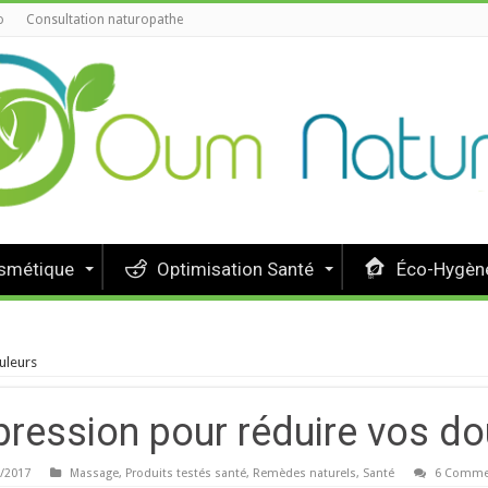
o
Consultation naturopathe
osmétique
Optimisation Santé
Éco-Hygène
uleurs
pression pour réduire vos do
/2017
Massage
,
Produits testés santé
,
Remèdes naturels
,
Santé
6 Comme