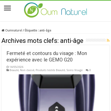
Oumnaturel
/
Étiquette :
anti-âge
Archives mots clefs:
anti-âge
Fermeté et contours du visage : Mon
expérience avec le GEMO G20
14/05/2026
Beauté
,
Non classé
,
Produits testés Beauté
,
Soins Visage
0